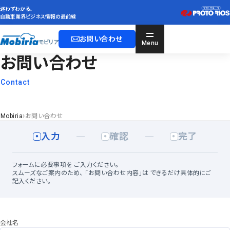
迷わずわかる、
自動車業界ビジネス情報の最前線
お問い合わせ
モビリア
Menu
お問い合わせ
Contact
モビリア総研
Mobiria Labo
›
Mobiria
お問い合わせ
情報
Information
入力
確認
完了
DX
Digital Transformation
人材
Human
フォームに必要事項を
ご入力ください。
ビジネス
スムーズなご案内のため、
「お問い合わせ内容」は
できるだけ具体的にご
Business
記入ください。
会社名