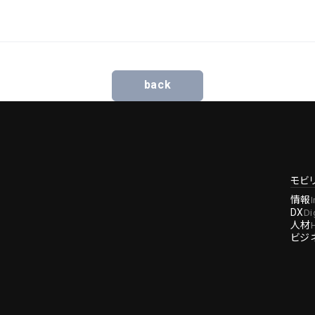
back
モビ
情報
DX
Di
人材
ビジ